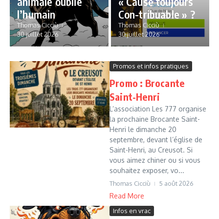
animale oublie
« Cause toujours
l’humain
Con-tribuable » ?
Thomas Cicciù
Thomas Cicciù
30 juillet 2026
30 juillet 2026
Promos et infos pratiques
Promo : Brocante
Saint-Henri
L’association Les 777 organise
la prochaine Brocante Saint-
Henri le dimanche 20
septembre, devant l’église de
Saint-Henri, au Creusot. Si
vous aimez chiner ou si vous
souhaitez exposer, vo...
Thomas Cicciù
5 août 2026
Read More
Infos en vrac