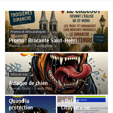
Promos et infos pratiques
Promo : Brocante Saint-Henri
Thomas Cicciù
5 août 2026
Infos en vrac
Attaque de chien
Thomas Cicciù
5 août 2026
Édito
Édito
Quand la
« Relais
protection
Citoyen » ou