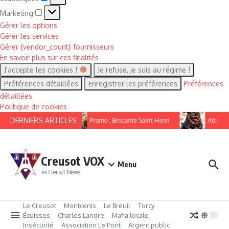
Marketing
Marketing
Gérer les options
Gérer les services
Gérer {vendor_count} fournisseurs
En savoir plus sur ces finalités
J'accepte les cookies !
Je refuse, je suis au régime !
Préférences détaillées
Enregistrer les préférences
Préférences
détaillées
Politique de cookies
Aller au contenu
DERNIERS ARTICLES
Promo : Brocante Saint-Henri
Attaque 
Creusot VOX
Menu
ex Creusot News
Le Creusot
Montcenis
Le Breuil
Torcy
Écuisses
Charles Landre
Mafia locale
Insécurité
Association Le Pont
Argent public