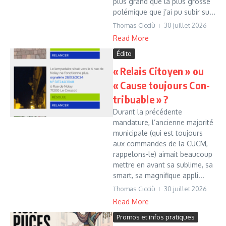
plus grand que la plus grosse
polémique que j’ai pu subir su...
Thomas Cicciù
30 juillet 2026
Read More
Édito
« Relais Citoyen » ou
« Cause toujours Con-
tribuable » ?
Durant la précédente
mandature, l’ancienne majorité
municipale (qui est toujours
aux commandes de la CUCM,
rappelons-le) aimait beaucoup
mettre en avant sa sublime, sa
smart, sa magnifique appli...
Thomas Cicciù
30 juillet 2026
Read More
Promos et infos pratiques